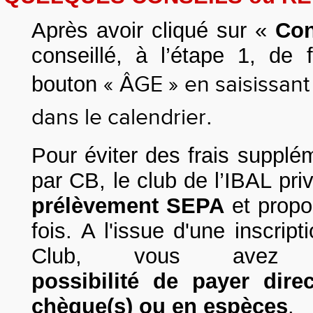
Après avoir cliqué sur «
Con
conseillé, à l’étape 1, de 
bouton
« ÂGE » en saisissan
dans le calendrier
.
Pour éviter des frais suppl
par CB, le club de l’IBAL priv
prélèvement SEPA
et propo
fois.
A l'issue d'une inscrip
Club,
vous avez
possibilité
de
payer
dire
chèque(s) ou en espèces
.