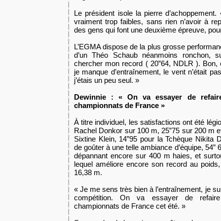
Le président isole la pierre d’achoppement. 
vraiment trop faibles, sans rien n’avoir à r
des gens qui font une deuxième épreuve, pour
L’EGMA dispose de la plus grosse performanc
d’un Théo Schaub néanmoins ronchon, s
chercher mon record ( 20”64, NDLR ). Bon, 
je manque d’entraînement, le vent n’était pas
j’étais un peu seul. »
Dewinnie : « On va essayer de refai
championnats de France »
À titre individuel, les satisfactions ont été lég
Rachel Donkor sur 100 m, 25”75 sur 200 m et
Sixtine Klein, 14”95 pour la Tchèque Nikita
de goûter à une telle ambiance d’équipe, 54
dépannant encore sur 400 m haies, et surto
lequel améliore encore son record au poids, 
16,38 m.
« Je me sens très bien à l’entraînement, je su
compétition. On va essayer de refai
championnats de France cet été. »