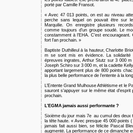
porté par Camille Fransot.
« Avec 47 013 points, on est au niveau att
perche sans lequel on pouvait être sur 
Marquilie. On enregistre plusieurs record
comme toujours d’un groupe soudé. Le mode
constamment à l’EHA. C’est encourageant. 
fort l’an prochain. »
Baptiste Duthilleul à la hauteur, Charlotte Br
m se sont mis en évidence. La solidarité 
épreuves ingrates, Arthur Stutz sur 3 000 m 
Joseph Schiro sur 3 000 m, et la cadette Kel
apportant largement plus de 800 points chacu
la plus belle performance de l’entente à la lon
L’Entente Grand Mulhouse Athlétisme et le P
sauront s’appuyer sur le même état d’esprit 
prochain.
L’EGMA jamais aussi performante ?
Sixième du jour mais 7e au cumul des deux 
la tête haute. « Avec presque 45 000 points ( 
jamais fait aussi bien, se félicite Pascal Bl
augmenté. La performance de ce dimanche es