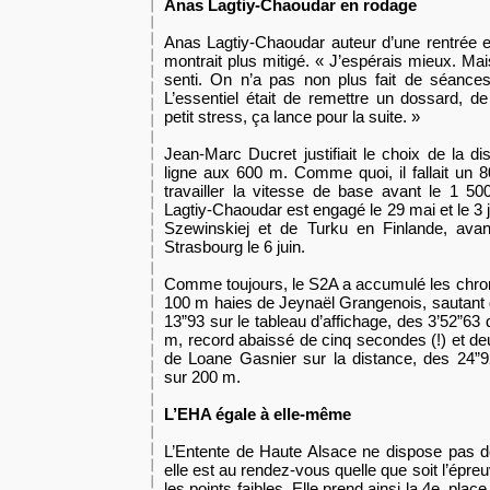
Anas Lagtiy-Chaoudar en rodage
Anas Lagtiy-Chaoudar auteur d’une rentrée 
montrait plus mitigé. « J’espérais mieux. Mais
senti. On n’a pas non plus fait de séance
L’essentiel était de remettre un dossard, 
petit stress, ça lance pour la suite. »
Jean-Marc Ducret justifiait le choix de la d
ligne aux 600 m. Comme quoi, il fallait un 
travailler la vitesse de base avant le 1 
Lagtiy-Chaoudar est engagé le 29 mai et le 3
Szewinskiej et de Turku en Finlande, avan
Strasbourg le 6 juin.
Comme toujours, le S2A a accumulé les chron
100 m haies de Jeynaël Grangenois, sautant 
13”93 sur le tableau d’affichage, des 3’52”6
m, record abaissé de cinq secondes (!) et d
de Loane Gasnier sur la distance, des 24”
sur 200 m.
L’EHA égale à elle-même
L’Entente de Haute Alsace ne dispose pas d
elle est au rendez-vous quelle que soit l’épre
les points faibles. Elle prend ainsi la 4e place