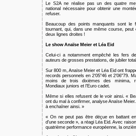
Le S2A ne réalise pas un des quatre mei
national nécessaire pour obtenir une monté
refuser.
Beaucoup des points manquants sont le fai
tournant, qui, dans une même course, peut 
deux lignes droites !
Le show Anaïse Meier et Léa Eid
Celui-ci a notamment empêché les fers de 
auteurs de grosses prestations, de jubiler tot
Sur 800 m, Anaïse Meier et Léa Eid ont frap
records personnels en 2’05”46 et 2’06”79. M
moins de trois dixièmes des minima, r
Mondiaux juniors et l’Euro cadet.
Même si elles refusent de le voir ainsi. « B
ont du mal à confirmer, analyse Anaïse Meier. 
à enchaîner ainsi. »
« On ne peut pas être déçue en battant en
d’une seconde », a réagi Léa Eid. Avec raiso
quatrième performance européenne, la onziè