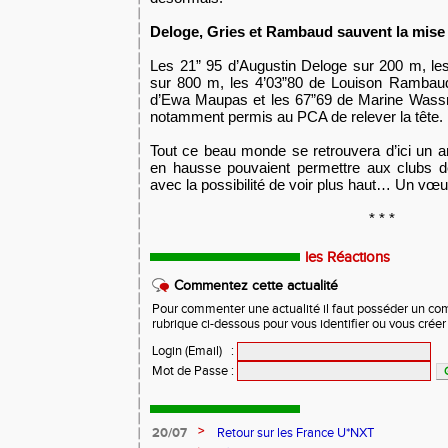
Deloge, Gries et Rambaud sauvent la mise
Les 21” 95 d’Augustin Deloge sur 200 m, le
sur 800 m, les 4’03”80 de Louison Rambaud
d’Ewa Maupas et les 67”69 de Marine Wassm
notamment permis au PCA de relever la tête.
Tout ce beau monde se retrouvera d’ici un an
en hausse pouvaient permettre aux clubs de
avec la possibilité de voir plus haut… Un vœu
* * *
les Réactions
Commentez cette actualité
Pour commenter une actualité il faut posséder un compt
rubrique ci-dessous pour vous identifier ou vous crée
Login (Email)
:
Mot de Passe
:
>
20/07
Retour sur les France U*NXT