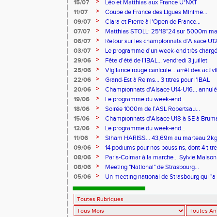
>
15/07
Léo et Matthias aux France U*NXT
>
11/07
Coupe de France des Ligues Minime...
>
09/07
Clara et Pierre à l'Open de France...
>
07/07
Matthias STOLL: 25'18"24 sur 5000m m
>
06/07
Retour sur les championnats d'Alsace U1
>
03/07
Le programme d'un week-end très chargé.
>
29/06
Fête d'été de l'IBAL... vendredi 3 juillet
>
25/06
Vigilance rouge canicule... arrêt des activi
>
22/06
Grand-Est à Reims... 3 titres pour l'IBAL
>
20/06
Championnats d'Alsace U14-U16... annul
>
19/06
Le programme du week-end...
>
18/06
Soirée 1000m de l’ASL Robertsau...
>
15/06
Championnats d'Alsace U18 à SE à Bruma
>
12/06
Le programme du week-end...
>
11/06
Siham HARISS... 43,69m au marteau 2k
>
09/06
14 podiums pour nos poussins, dont 4 tit
Rhin...
>
08/06
Paris-Colmar à la marche... Sylvie Maiso
>
08/06
Meeting "National" de Strasbourg...
>
05/06
Un meeting national de Strasbourg qui "a 