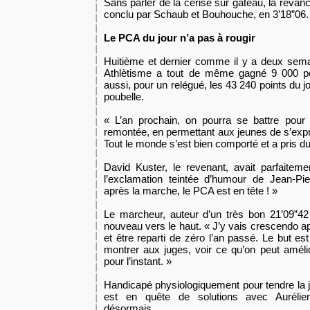
Sans parler de la cerise sur gâteau, la reva
conclu par Schaub et Bouhouche, en 3’18”06.
Le PCA du jour n’a pas à rougir
Huitième et dernier comme il y a deux sem
Athlètisme a tout de même gagné 9 000 poin
aussi, pour un relégué, les 43 240 points du jo
poubelle.
« L’an prochain, on pourra se battre pour 
remontée, en permettant aux jeunes de s’expri
Tout le monde s’est bien comporté et a pris du 
David Kuster, le revenant, avait parfaiteme
l’exclamation teintée d’humour de Jean-Pie
après la marche, le PCA est en tête ! »
Le marcheur, auteur d’un très bon 21’09”4
nouveau vers le haut. « J’y vais crescendo a
et être reparti de zéro l’an passé. Le but es
montrer aux juges, voir ce qu’on peut amélio
pour l’instant. »
Handicapé physiologiquement pour tendre la ja
est en quête de solutions avec Aurélien
désormais.