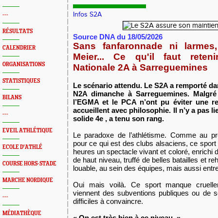
Infos S2A
---
RÉSULTATS
Source DNA du 18/05/2026
Sans fanfaronnade ni larmes
CALENDRIER
Meier... Ce qu'il faut reten
ORGANISATIONS
Nationale 2A à Sarreguemines
STATISTIQUES
Le scénario attendu. Le S2A a remporté dan
N2A dimanche à Sarreguemines. Malgré 
BILANS
l’EGMA et le PCA n’ont pu éviter une re
accueillent avec philosophie. Il n’y a pas l
---
solide 4e , a tenu son rang.
EVEIL ATHLÉTIQUE
Le paradoxe de l’athlétisme. Comme au pre
pour ce qui est des clubs alsaciens, ce sport 
ECOLE D'ATHLÉ
heures un spectacle vivant et coloré, enrichi
de haut niveau, truffé de belles batailles et re
COURSE HORS-STADE
louable, au sein des équipes, mais aussi entr
MARCHE NORDIQUE
Oui mais voilà. Ce sport manque cruelle
viennent des subventions publiques ou de s
---
difficiles à convaincre.
MÉDIATHÈQUE
« On est très bien à ce niveau »...