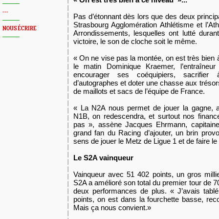
---
Pas d’étonnant dès lors que des deux princip
Strasbourg Agglomération Athlétisme et l’A
NOUS ÉCRIRE
Arrondissements, lesquelles ont lutté durant
victoire, le son de cloche soit le même.
« On ne vise pas la montée, on est très bien 
le matin Dominique Kraemer, l’entraîneu
encourager ses coéquipiers, sacrifie
d’autographes et doter une chasse aux trésor
de maillots et sacs de l’équipe de France.
« La N2A nous permet de jouer la gagne, a
N1B, on redescendra, et surtout nos financ
pas », assène Jacques Ehrmann, capitaine
grand fan du Racing d’ajouter, un brin prov
sens de jouer le Metz de Ligue 1 et de faire le
Le S2A vainqueur
Vainqueur avec 51 402 points, un gros milli
S2A a amélioré son total du premier tour de 
deux performances de plus. « J’avais tabl
points, on est dans la fourchette basse, r
Mais ça nous convient.»