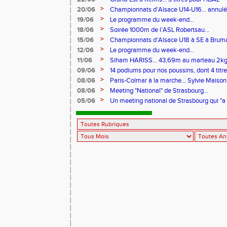
>
20/06
Championnats d'Alsace U14-U16... annul
>
19/06
Le programme du week-end...
>
18/06
Soirée 1000m de l’ASL Robertsau...
>
15/06
Championnats d'Alsace U18 à SE à Bruma
>
12/06
Le programme du week-end...
>
11/06
Siham HARISS... 43,69m au marteau 2k
>
09/06
14 podiums pour nos poussins, dont 4 tit
Rhin...
>
08/06
Paris-Colmar à la marche... Sylvie Maiso
>
08/06
Meeting "National" de Strasbourg...
>
05/06
Un meeting national de Strasbourg qui "a 