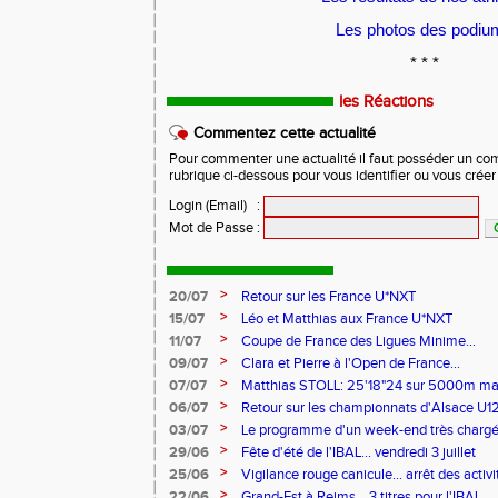
Les photos des podiu
* * *
les Réactions
Commentez cette actualité
Pour commenter une actualité il faut posséder un compt
rubrique ci-dessous pour vous identifier ou vous crée
Login (Email)
:
Mot de Passe
:
>
20/07
Retour sur les France U*NXT
>
15/07
Léo et Matthias aux France U*NXT
>
11/07
Coupe de France des Ligues Minime...
>
09/07
Clara et Pierre à l'Open de France...
>
07/07
Matthias STOLL: 25'18"24 sur 5000m m
>
06/07
Retour sur les championnats d'Alsace U1
>
03/07
Le programme d'un week-end très chargé.
>
29/06
Fête d'été de l'IBAL... vendredi 3 juillet
>
25/06
Vigilance rouge canicule... arrêt des activi
>
22/06
Grand-Est à Reims... 3 titres pour l'IBAL