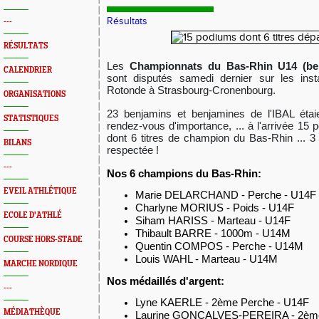
Résultats
---
RÉSULTATS
Les
Championnats
du Bas-Rhin U14 (be
CALENDRIER
sont disputés samedi dernier
sur les inst
Rotonde à
Strasbourg-Cronenbourg.
ORGANISATIONS
23 benjamins et benjamines de l'IBAL étaie
STATISTIQUES
rendez-vous d'importance, ... à l'arrivée 15
dont 6 titres de champion du Bas-Rhin ... 3 f
BILANS
respectée !
---
Nos 6 champions du Bas-Rhin:
EVEIL ATHLÉTIQUE
Marie DELARCHAND - Perche - U14F
Charlyne MORIUS - Poids -
U14F
ECOLE D'ATHLÉ
Siham HARISS - Marteau -
U14F
Thibault BARRE - 1000m - U14M
COURSE HORS-STADE
Quentin COMPOS - Perche - U14M
Louis WAHL - Marteau - U14M
MARCHE NORDIQUE
Nos médaillés d'argent:
---
Lyne KAERLE - 2ème Perche - U14F
MÉDIATHÈQUE
Laurine GONCALVES-PEREIRA - 2ème