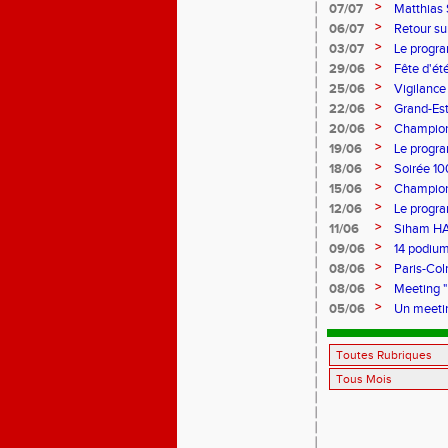
>
07/07
Matthias
>
06/07
Retour su
>
03/07
Le progra
>
29/06
Fête d'été
>
25/06
Vigilance 
>
22/06
Grand-Est 
>
20/06
Championn
>
19/06
Le progr
>
18/06
Soirée 10
>
15/06
Championn
>
12/06
Le progr
>
11/06
Siham HA
>
09/06
14 podium
Rhin...
>
08/06
Paris-Col
>
08/06
Meeting "
>
05/06
Un meetin