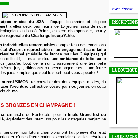
d'Athlétisme.
quipes mixtes du S2A -
l'équipe benjamine et l'équipe
INSCRIPTIONS
aient à elles deux
pas moins de 15 jeunes issus de notre
déplaçaient en bus à Reims, en terre champenoise, pour y
ale régionale du Challenge Equip'Athlé
.
s individuelles remarquables
compte tenu des conditions
n
état d'esprit irréprochable
et un
engagement sans faille
n
résultat final
(médaille de bronze pour les 2 équipes) qui
un collectif, ... mais surtout une
ambiance de folie
sur le
bus jusqu'au bout de la nuit... assurément une très belle
thlètes, jurys, dirigeants ou accompagnateurs... une forme
LA BOUTIQUE 
des joies simples que seul le sport peut vous apporter !
Laurent SIMON
, responsable des deux équipes mixtes, du
racer l'aventure collective vécue par nos jeunes
en cette
ois de mai.
ES BRONZES EN CHAMPAGNE !
n ce dimanche de Pentecôte, pour la
finale Grand-Est du
lé
, équivalent des interclubs pour les catégories benjamine
ampenoise, nos futurs champions ont fait preuve d’un état
vation et d’une détermination exemplaires, et les résultats
LES ESPACES