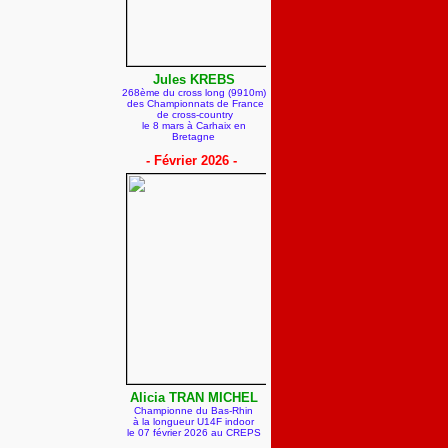
Jules KREBS
268ème du cross long (9910m)
des Championnats de France
de cross-country
le 8 mars
à Carhaix en
Bretagne
- Février 2026 -
Alicia TRAN MICHEL
Championne du Bas-Rhin
à la longueur U14F
indoor
le 07 février 2026 au CREPS