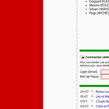
Gaspard KLE
Maxine BOUC
Siham HARIS
Hugo MICHEL
Commentez cette 
Pour commenter une actual
dessous pour vous identi
Login (Email)
:
Mot de Passe
:
>
20/07
Retour su
>
15/07
Léo et Ma
>
11/07
Coupe de 
>
09/07
Clara et P