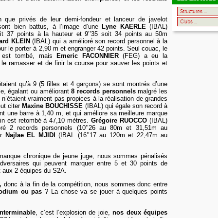
n que privés de leur demi-fondeur et lanceur de javelot
sont bien battus, à l’image d’une
Lyne KAERLE
(IBAL)
it 37 points à la hauteur et 9’’35 soit 34 points au 50m
ard KLEIN
(IBAL) qui a amélioré son record personnel à la
ur le porter à 2,90 m et engranger 42 points. Seul couac, le
on est tombé, mais
Emeric FACONNIER
(FEG) a eu la
 le ramasser et de finir la course pour sauver les points et
taient qu’à 9 (5 filles et 4 garçons) se sont montrés d’une
le, égalant ou améliorant
8 records personnels
malgré les
 n’étaient vraiment pas propices à la réalisation de grandes
ut citer
Maxine BOUCHISSE
(IBAL) qui égale son record à
ant une barre à 1,40 m, et qui améliore sa meilleure marque
gin est retombé à 47,10 mètres.
Grégoire RUOCCO
(IBAL)
oré 2 records personnels (10’’26 au 80m et 31,51m au
er
Najlae EL MJIDI
(IBAL (16’’17 au 120m et 22,47m au
 manque chronique de jeune juge, nous sommes pénalisés
adversaires qui peuvent marquer entre 5 et 30 points de
t aux 2 équipes du S2A.
s,
donc à la fin de la compétition, nous sommes donc entre
odium ou pas
? La chose va se jouer à quelques points
interminable
, c’est l’explosion de joie,
nos deux équipes