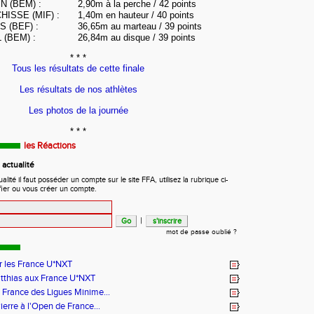
IN (BEM) :
2,90m à la perche / 42 points
HISSE (MIF) :
1,40m en hauteur / 40 points
S (BEF) :
36,65m au marteau / 39 points
 (BEM) :
26,84m au disque / 39 points
* * *
Tous les résultats de cette finale
Les résultats de nos athlètes
Les photos de la journée
* * *
les Réactions
actualité
ité il faut posséder un compte sur le site FFA, utilisez la rubrique ci-
fier ou vous créer un compte.
|
mot de passe oublié ?
r les France U*NXT
tthias aux France U*NXT
France des Ligues Minime...
ierre à l'Open de France...