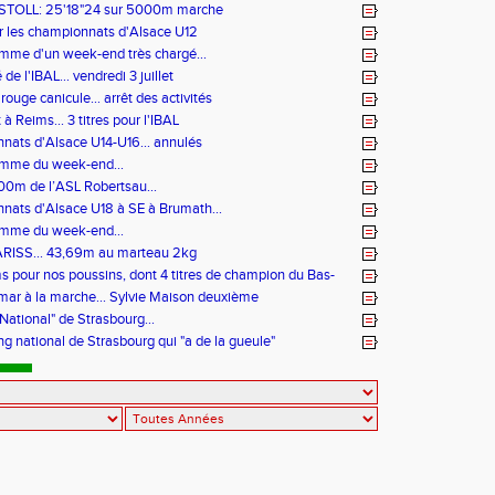
 STOLL: 25'18"24 sur 5000m marche
r les championnats d'Alsace U12
mme d'un week-end très chargé...
 de l'IBAL... vendredi 3 juillet
rouge canicule... arrêt des activités
à Reims... 3 titres pour l'IBAL
ats d'Alsace U14-U16... annulés
amme du week-end...
00m de l’ASL Robertsau...
ats d'Alsace U18 à SE à Brumath...
amme du week-end...
RISS... 43,69m au marteau 2kg
s pour nos poussins, dont 4 titres de champion du Bas-
mar à la marche... Sylvie Maison deuxième
National" de Strasbourg...
g national de Strasbourg qui "a de la gueule"