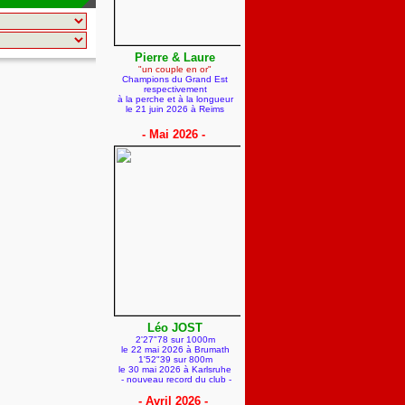
Pierre & Laure
"un couple en or"
Champions du Grand Est
respectivement
à la perche et à la longueur
le 21 juin 2026
à Reims
- Mai 2026 -
Léo JOST
2'27"78 sur 1000m
le 22 mai 2026 à Brumath
1'52"39 sur 800m
le 30 mai 2026
à Karlsruhe
- nouveau record du club -
- Avril 2026 -