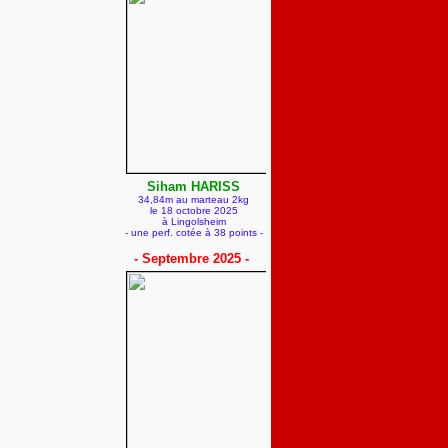
Siham HARISS
34,84m au marteau 2kg
le 18 octobre 2025
à Lingolsheim
- une perf. cotée à 38 points -
- Septembre 2025 -