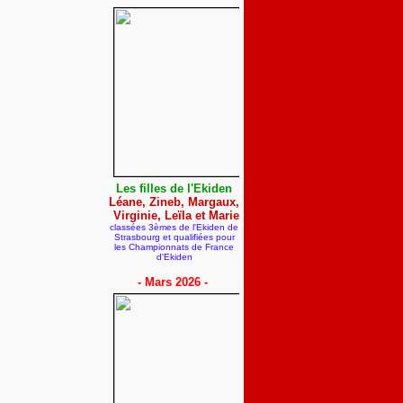
Les filles de l'Ekiden
Léane, Zineb, Margaux,
Virginie, Leïla et Marie
classées 3èmes de l'Ekiden de
Strasbourg et qualifiées pour
les Championnats de France
d'Ekiden
- Mars 2026 -