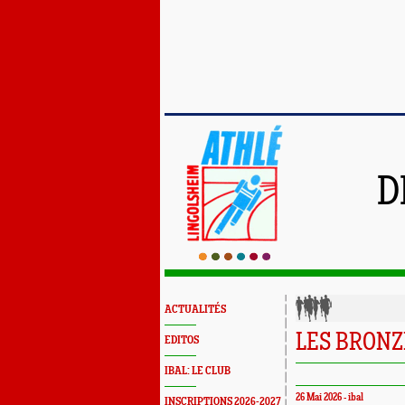
D
ACTUALITÉS
LES BRONZ
EDITOS
IBAL: LE CLUB
26 Mai 2026 - ibal
INSCRIPTIONS 2026-2027