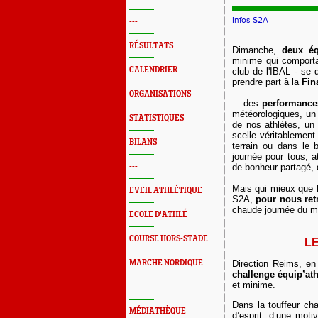
Infos S2A
---
RÉSULTATS
Dimanche,
deux é
minime qui comport
CALENDRIER
club de l'IBAL
- se 
prendre part à la
Fin
ORGANISATIONS
... des
performance
météorologiques, u
STATISTIQUES
de nos athlètes, u
scelle véritablement 
BILANS
terrain ou dans le 
journée pour tous, a
---
de bonheur partagé, 
Mais qui mieux que
EVEIL ATHLÉTIQUE
S2A,
pour
nous ret
chaude journée du m
ECOLE D'ATHLÉ
COURSE HORS-STADE
L
MARCHE NORDIQUE
Direction Reims, e
challenge équip’ath
et minime.
---
Dans la touffeur ch
MÉDIATHÈQUE
d’esprit, d’une moti