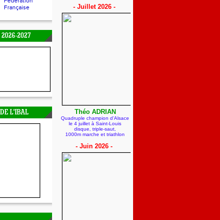
Fédération
- Juillet 2026 -
Française
 2026-2027
Théo ADRIAN
DE L'IBAL
Quadruple champion d'Alsace
le 4 juillet à Saint-Louis
disque, triple-saut,
1000m marche et triathlon
- Juin 2026 -