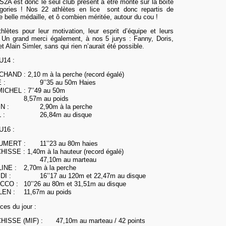
S2A est donc le seul club présent à être monté sur la boîte
gories ! Nos 22 athlètes en lice sont donc repartis de
elle médaille, et ô combien méritée, autour du cou !
lètes pour leur motivation, leur esprit d’équipe et leurs
! Un grand merci également, à nos 5 jurys : Fanny, Doris,
t Alain Simler, sans qui rien n’aurait été possible.
U14 :
HAND : 2,10 m à la perche (record égalé)
E :
9’’35 au 50m Haies
MICHEL : 7’’49 au 50m
:
8,57m au poids
IN :
2,90m à la perche
 :
26,84m au disque
U16 :
AUMERT :
11’’23 au 80m haies
ISSE : 1,40m à la hauteur (record égalé)
47,10m au marteau
LINE :
2,70m à la perche
IDI :
16’’17 au 120m et 22,47m au disque
OCCO :
10’’26 au 80m et 31,51m au disque
LEN :
11,67m au poids
ces du jour :
HISSE (MIF) :
47,10m au marteau / 42 points