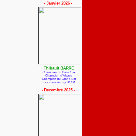
- Janvier 2026 -
Thibault BARRE
Champion du Bas-Rhin
Champion d'Alsace
Champion du Grand-Est
de cross-country U14M
- Décembre 2025 -