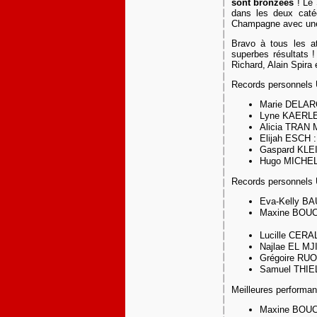
sont bronzées
! Le 
dans les deux caté
Champagne avec une b
Bravo à tous les ath
superbes résultats 
Richard, Alain Spira e
Records personnels 
Marie DELARC
Lyne KAERL
Alicia TRAN 
Elijah ESCH 
Gaspard KLE
Hugo MICHEL
Records personnels 
Eva-Kelly B
Maxine BOUCH
Lucille CERA
Najlae EL MJ
Grégoire RU
Samuel THIE
Meilleures performan
Maxine BOUC