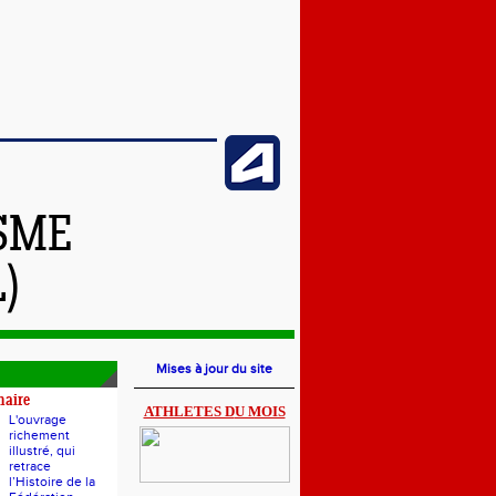
ISME
)
Mises à jour du site
naire
ATHLETES D
U MOIS
L'ouvrage
richement
illustré, qui
retrace
l’Histoire de la