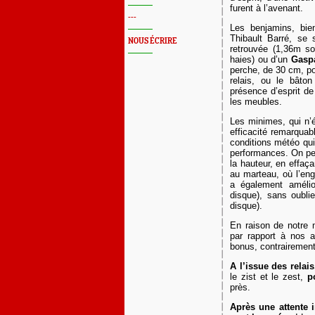
furent à l’avenant.
---
Les benjamins, bie
Thibault Barré, se 
NOUS ÉCRIRE
retrouvée (1,36m so
haies) ou d’un
Gasp
perche, de 30 cm, po
relais, ou le bât
présence d’esprit de
les meubles.
Les minimes, qui n’é
efficacité remarquab
conditions météo qui
performances. On pe
la hauteur, en effaç
au marteau, où l’en
a également améli
disque), sans oubli
disque).
En raison de notre
par rapport à nos 
bonus, contrairemen
A l’issue des relai
le zist et le zest,
p
près.
Après une attente 