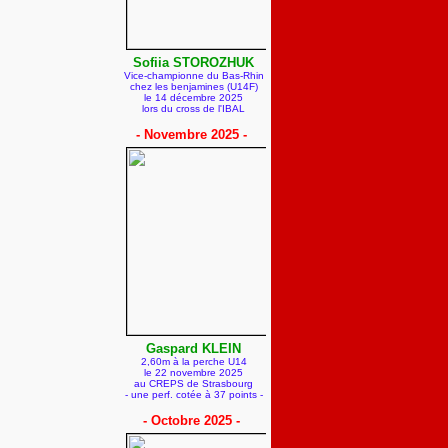
Sofiia STOROZHUK
Vice-championne du Bas-Rhin
chez les benjamines (U14F)
le 14 décembre 2025
lors du cross de l'IBAL
- Novembre 2025 -
Gaspard KLEIN
2,60m à la perche U14
le 22 novembre 2025
au CREPS de Strasbourg
- une perf. cotée à 37 points -
- Octobre 2025 -