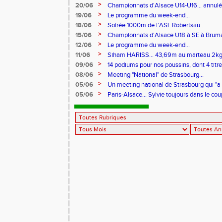
>
20/06
Championnats d'Alsace U14-U16... annul
>
19/06
Le programme du week-end...
>
18/06
Soirée 1000m de l’ASL Robertsau...
>
15/06
Championnats d'Alsace U18 à SE à Bruma
>
12/06
Le programme du week-end...
>
11/06
Siham HARISS... 43,69m au marteau 2k
>
09/06
14 podiums pour nos poussins, dont 4 tit
Rhin...
>
08/06
Meeting "National" de Strasbourg...
>
05/06
Un meeting national de Strasbourg qui "a 
>
05/06
Paris-Alsace... Sylvie toujours dans le cou