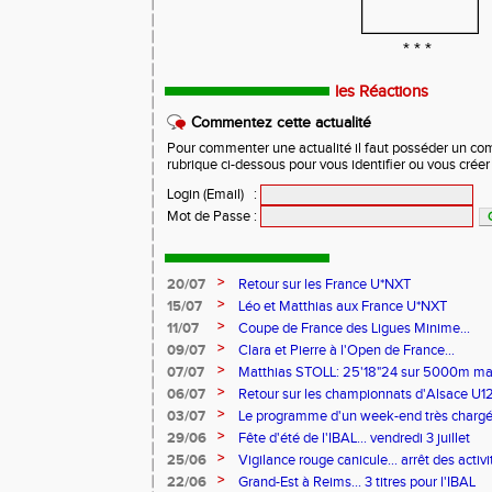
* * *
les Réactions
Commentez cette actualité
Pour commenter une actualité il faut posséder un compt
rubrique ci-dessous pour vous identifier ou vous crée
Login (Email)
:
Mot de Passe
:
>
20/07
Retour sur les France U*NXT
>
15/07
Léo et Matthias aux France U*NXT
>
11/07
Coupe de France des Ligues Minime...
>
09/07
Clara et Pierre à l'Open de France...
>
07/07
Matthias STOLL: 25'18"24 sur 5000m m
>
06/07
Retour sur les championnats d'Alsace U1
>
03/07
Le programme d'un week-end très chargé.
>
29/06
Fête d'été de l'IBAL... vendredi 3 juillet
>
25/06
Vigilance rouge canicule... arrêt des activi
>
22/06
Grand-Est à Reims... 3 titres pour l'IBAL