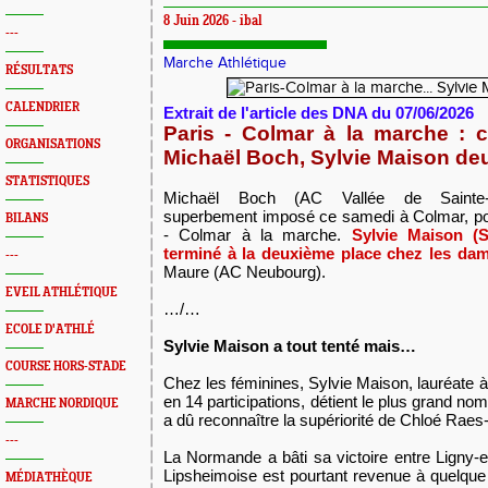
8 Juin 2026 - ibal
---
Marche Athlétique
RÉSULTATS
CALENDRIER
Extrait de l'article des DNA du 07/06/2026
Paris - Colmar à la marche : 
ORGANISATIONS
Michaël Boch, Sylvie Maison d
STATISTIQUES
Michaël Boch (AC Vallée de Sainte-M
superbement imposé ce samedi à Colmar, pou
BILANS
- Colmar à la marche.
Sylvie Maison (
terminé à la deuxième place chez les da
---
Maure (AC Neubourg).
EVEIL ATHLÉTIQUE
…/…
ECOLE D'ATHLÉ
Sylvie Maison a tout tenté mais…
COURSE HORS-STADE
Chez les féminines, Sylvie Maison, lauréate à
en 14 participations, détient le plus grand nom
MARCHE NORDIQUE
a dû reconnaître la supériorité de Chloé Ra
---
La Normande a bâti sa victoire entre Ligny-e
Lipsheimoise est pourtant revenue à quelque 
MÉDIATHÈQUE