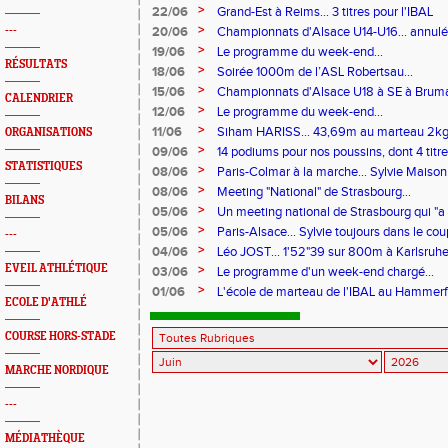
>
22/06
Grand-Est à Reims... 3 titres pour l'IBAL
>
---
20/06
Championnats d'Alsace U14-U16... annul
>
19/06
Le programme du week-end...
RÉSULTATS
>
18/06
Soirée 1000m de l’ASL Robertsau...
>
15/06
Championnats d'Alsace U18 à SE à Bruma
CALENDRIER
>
12/06
Le programme du week-end...
>
11/06
Siham HARISS... 43,69m au marteau 2k
ORGANISATIONS
>
09/06
14 podiums pour nos poussins, dont 4 tit
STATISTIQUES
Rhin...
>
08/06
Paris-Colmar à la marche... Sylvie Maiso
>
08/06
Meeting "National" de Strasbourg...
BILANS
>
05/06
Un meeting national de Strasbourg qui "a 
>
05/06
Paris-Alsace... Sylvie toujours dans le cou
---
>
04/06
Léo JOST... 1'52"39 sur 800m à Karlsruh
EVEIL ATHLÉTIQUE
>
03/06
Le programme d'un week-end chargé...
>
01/06
L'école de marteau de l'IBAL au Hammer
ECOLE D'ATHLÉ
COURSE HORS-STADE
MARCHE NORDIQUE
---
MÉDIATHÈQUE