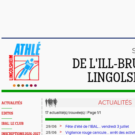
DE L'ILL-
LINGOLS
ACTUALITÉS
ACTUALITÉS
17 actualité(s) trouvée(s) | Page 1/1
EDITOS
IBAL: LE CLUB
>
29/06
Fête d'été de l'IBAL... vendredi 3 juillet
>
25/06
Vigilance rouge canicule... arrêt des activi
INSCRIPTIONS 2026-2027