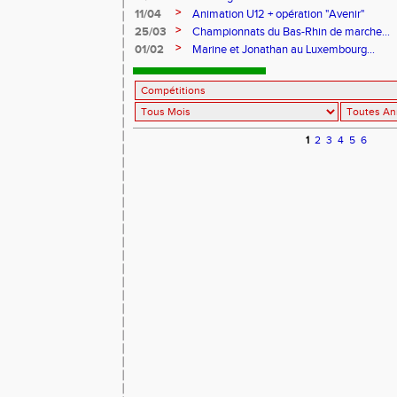
>
11/04
Animation U12 + opération "Avenir"
>
25/03
Championnats du Bas-Rhin de marche...
>
01/02
Marine et Jonathan au Luxembourg...
1
2
3
4
5
6