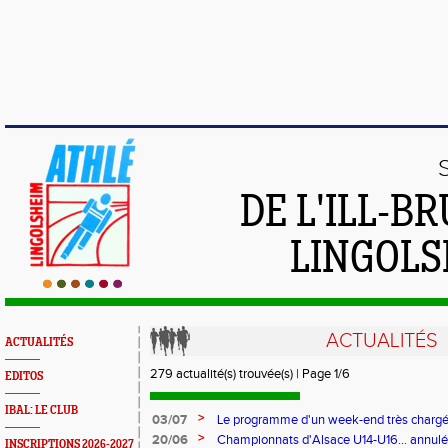
DE L'ILL-
LINGOLS
ACTUALITÉS
ACTUALITÉS
279 actualité(s) trouvée(s) | Page 1/6
EDITOS
IBAL: LE CLUB
>
03/07
Le programme d'un week-end très chargé.
>
20/06
Championnats d'Alsace U14-U16... annul
INSCRIPTIONS 2026-2027