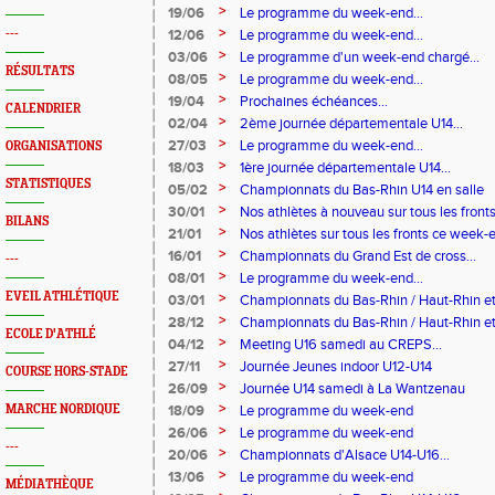
>
19/06
Le programme du week-end...
>
---
12/06
Le programme du week-end...
>
03/06
Le programme d'un week-end chargé...
RÉSULTATS
>
08/05
Le programme du week-end...
>
19/04
Prochaines échéances...
CALENDRIER
>
02/04
2ème journée départementale U14...
>
27/03
Le programme du week-end...
ORGANISATIONS
>
18/03
1ère journée départementale U14...
STATISTIQUES
>
05/02
Championnats du Bas-Rhin U14 en salle
>
30/01
Nos athlètes à nouveau sur tous les fronts.
BILANS
>
21/01
Nos athlètes sur tous les fronts ce week-
>
16/01
Championnats du Grand Est de cross...
---
>
08/01
Le programme du week-end...
EVEIL ATHLÉTIQUE
>
03/01
Championnats du Bas-Rhin / Haut-Rhin et
...
>
28/12
Championnats du Bas-Rhin / Haut-Rhin et
ECOLE D'ATHLÉ
...
>
04/12
Meeting U16 samedi au CREPS...
>
27/11
Journée Jeunes indoor U12-U14
COURSE HORS-STADE
>
26/09
Journée U14 samedi à La Wantzenau
>
MARCHE NORDIQUE
18/09
Le programme du week-end
>
26/06
Le programme du week-end
---
>
20/06
Championnats d'Alsace U14-U16...
>
13/06
Le programme du week-end
MÉDIATHÈQUE