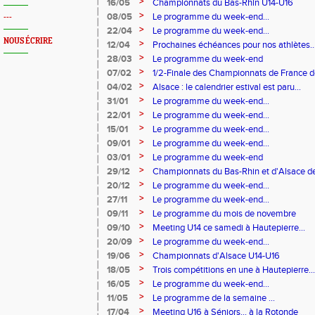
>
16/05
Championnats du Bas-Rhin U14-U16
>
08/05
Le programme du week-end...
---
>
22/04
Le programme du week-end...
NOUS ÉCRIRE
>
12/04
Prochaines échéances pour nos athlètes..
>
28/03
Le programme du week-end
>
07/02
1/2-Finale des Championnats de France d
>
04/02
Alsace : le calendrier estival est paru...
>
31/01
Le programme du week-end...
>
22/01
Le programme du week-end...
>
15/01
Le programme du week-end...
>
09/01
Le programme du week-end...
>
03/01
Le programme du week-end
>
29/12
Championnats du Bas-Rhin et d'Alsace de 
>
20/12
Le programme du week-end...
>
27/11
Le programme du week-end...
>
09/11
Le programme du mois de novembre
>
09/10
Meeting U14 ce samedi à Hautepierre...
>
20/09
Le programme du week-end...
>
19/06
Championnats d'Alsace U14-U16
>
18/05
Trois compétitions en une à Hautepierre...
>
16/05
Le programme du week-end...
>
11/05
Le programme de la semaine ...
>
17/04
Meeting U16 à Séniors... à la Rotonde